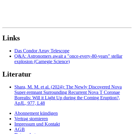
Links
Das Condor Array Telescope
Q&A: Astronomers await a "once-every-80-years" stellar
explosion (Carnegie Science)
Literatur
Shara, M. M. et al. (2024): The Newly Discovered Nova
Super-remnant Surrounding Recurrent Nova T Coronae
Borealis: Will it Light Up during the Coming Eruption?,
ApJL, 977, L48
Abonnement kündigen
Vertrag stornieren
Impressum und Kontakt
AGB