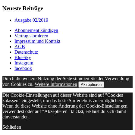
Neueste Beiträge
Ausgabe 02/2019
Abonnement kündigen
Vertrag stornieren
Impressum und Kontakt
AGB
Datenschutz
BlueSky
Instagram
facebook
Durch die weitere Nutzung der Seite stimmen Sie der Verwendung
von Cookies zu.
Weitere Informationen
Akzeptieren
Die Cookie-Einstellungen auf dieser Website sind auf "Cookies
zulassen" eingestellt, um das beste Surferlebnis zu ermöglichen.
Wenn du diese Website ohne Änderung der Cookie-Einstellungen
verwendest oder auf "Akzeptieren" klickst, erklärst du sich damit
einverstanden.
Schließen