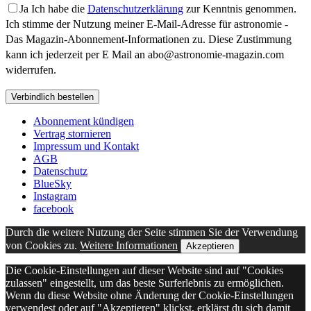
Ja
Ich habe die
Datenschutzerklärung
zur Kenntnis genommen.
Ich stimme der Nutzung meiner E-Mail-Adresse für astronomie -
Das Magazin-Abonnement-Informationen zu. Diese Zustimmung
kann ich jederzeit per E Mail an
abo@astronomie-magazin.com
widerrufen.
Bitte lasse dieses Feld leer.
Abonnement kündigen
Vertrag stornieren
Impressum und Kontakt
AGB
Datenschutz
BlueSky
Instagram
facebook
Durch die weitere Nutzung der Seite stimmen Sie der Verwendung
von Cookies zu.
Weitere Informationen
Akzeptieren
Die Cookie-Einstellungen auf dieser Website sind auf "Cookies
zulassen" eingestellt, um das beste Surferlebnis zu ermöglichen.
Wenn du diese Website ohne Änderung der Cookie-Einstellungen
verwendest oder auf "Akzeptieren" klickst, erklärst du sich damit