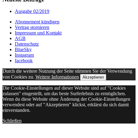
Ausgabe 02/2019
Abonnement kündigen
Vertrag stornieren
Impressum und Kontakt
AGB
Datenschutz
BlueSky
Instagram
facebook
Durch die weitere Nutzung der Seite stimmen Sie der Verwendung
von Cookies zu.
Weitere Informationen
Akzeptieren
Die Cookie-Einstellungen auf dieser Website sind auf "Cookies
zulassen" eingestellt, um das beste Surferlebnis zu ermöglichen.
Wenn du diese Website ohne Änderung der Cookie-Einstellungen
verwendest oder auf "Akzeptieren" klickst, erklärst du sich damit
einverstanden.
Schließen