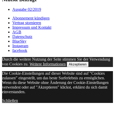
Ausgabe 02/2019
Abonnement kündigen
Vertrag stornieren
Impressum und Kontakt
AGB
Datenschutz
BlueSky
Instagram
facebook
Durch die weitere Nutzung der Seite stimmen Sie der Verwendung
von Cookies zu.
Weitere Informationen
Akzeptieren
Die Cookie-Einstellungen auf dieser Website sind auf "Cookies
zulassen" eingestellt, um das beste Surferlebnis zu ermöglichen.
Wenn du diese Website ohne Änderung der Cookie-Einstellungen
verwendest oder auf "Akzeptieren" klickst, erklärst du sich damit
einverstanden.
Schließen