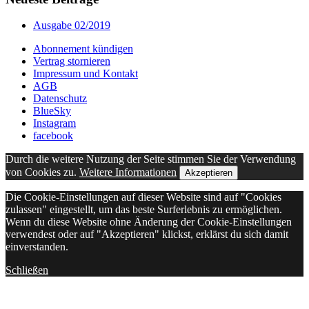
Ausgabe 02/2019
Abonnement kündigen
Vertrag stornieren
Impressum und Kontakt
AGB
Datenschutz
BlueSky
Instagram
facebook
Durch die weitere Nutzung der Seite stimmen Sie der Verwendung
von Cookies zu.
Weitere Informationen
Akzeptieren
Die Cookie-Einstellungen auf dieser Website sind auf "Cookies
zulassen" eingestellt, um das beste Surferlebnis zu ermöglichen.
Wenn du diese Website ohne Änderung der Cookie-Einstellungen
verwendest oder auf "Akzeptieren" klickst, erklärst du sich damit
einverstanden.
Schließen