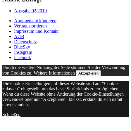
Ausgabe 02/2019
Abonnement kündigen
Vertrag stornieren
Impressum und Kontakt
AGB
Datenschutz
BlueSky
Instagram
facebook
Durch die weitere Nutzung der Seite stimmen Sie der Verwendung
von Cookies zu.
Weitere Informationen
Akzeptieren
Die Cookie-Einstellungen auf dieser Website sind auf "Cookies
zulassen" eingestellt, um das beste Surferlebnis zu ermöglichen.
Wenn du diese Website ohne Änderung der Cookie-Einstellungen
verwendest oder auf "Akzeptieren" klickst, erklärst du sich damit
einverstanden.
Schließen