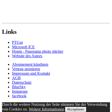
Links
PTGui
Microsoft ICE
Hugin - Panorama photo stitcher
Website des Autors
Abonnement kündigen
Vertrag stornieren
Impressum und Kontakt
AGB
Datenschutz
BlueSky
Instagram
facebook
Durch die weitere Nutzung der Seite stimmen Sie der Verwendung
von Cookies zu.
Weitere Informationen
Akzeptieren