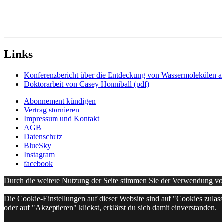
Links
Konferenzbericht über die Entdeckung von Wassermolekülen 
Doktorarbeit von Casey Honniball (pdf)
Abonnement kündigen
Vertrag stornieren
Impressum und Kontakt
AGB
Datenschutz
BlueSky
Instagram
facebook
Durch die weitere Nutzung der Seite stimmen Sie der Verwendung v
Die Cookie-Einstellungen auf dieser Website sind auf "Cookies zulas
oder auf "Akzeptieren" klickst, erklärst du sich damit einverstanden.