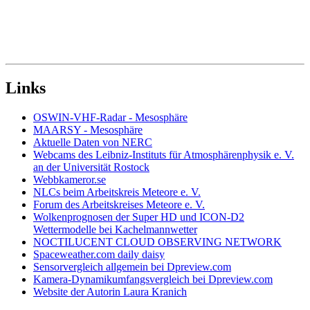
Links
OSWIN-VHF-Radar - Mesosphäre
MAARSY - Mesosphäre
Aktuelle Daten von NERC
Webcams des Leibniz-Instituts für Atmosphärenphysik e. V.
an der Universität Rostock
Webbkameror.se
NLCs beim Arbeitskreis Meteore e. V.
Forum des Arbeitskreises Meteore e. V.
Wolkenprognosen der Super HD und ICON-D2
Wettermodelle bei Kachelmannwetter
NOCTILUCENT CLOUD OBSERVING NETWORK
Spaceweather.com daily daisy
Sensorvergleich allgemein bei Dpreview.com
Kamera-Dynamikumfangsvergleich bei Dpreview.com
Website der Autorin Laura Kranich