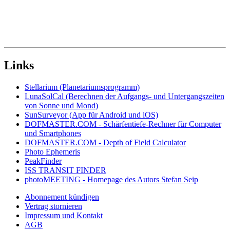
Links
Stellarium (Planetariumsprogramm)
LunaSolCal (Berechnen der Aufgangs- und Untergangszeiten
von Sonne und Mond)
SunSurveyor (App für Android und iOS)
DOFMASTER.COM - Schärfentiefe-Rechner für Computer
und Smartphones
DOFMASTER.COM - Depth of Field Calculator
Photo Ephemeris
PeakFinder
ISS TRANSIT FINDER
photoMEETING - Homepage des Autors Stefan Seip
Abonnement kündigen
Vertrag stornieren
Impressum und Kontakt
AGB