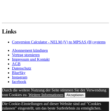
Links
Conversion Calculator - NELM (V) to MPSAS (B) systems
Abonnement kündigen
Vertrag stornieren
Impressum und Kontakt
AGB
Datenschutz
BlueSky
Instagram
facebook
Durch die weitere Nutzung der Seite stimmen Sie der Verwendung
von Cookies zu.
Weitere Informationen
Akzeptieren
Die Cookie-Einstellungen auf dieser Website sind auf "Cookies
zulassen" eingestellt, um das beste Surferlebnis zu ermöglichen.