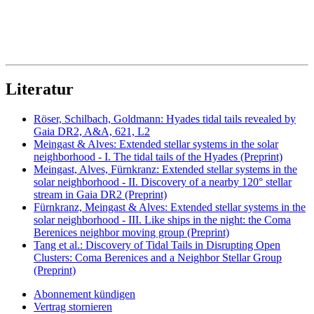
Literatur
Röser, Schilbach, Goldmann: Hyades tidal tails revealed by
Gaia DR2, A&A, 621, L2
Meingast & Alves: Extended stellar systems in the solar
neighborhood - I. The tidal tails of the Hyades (Preprint)
Meingast, Alves, Fürnkranz: Extended stellar systems in the
solar neighborhood - II. Discovery of a nearby 120° stellar
stream in Gaia DR2 (Preprint)
Fürnkranz, Meingast & Alves: Extended stellar systems in the
solar neighborhood - III. Like ships in the night: the Coma
Berenices neighbor moving group (Preprint)
Tang et al.: Discovery of Tidal Tails in Disrupting Open
Clusters: Coma Berenices and a Neighbor Stellar Group
(Preprint)
Abonnement kündigen
Vertrag stornieren