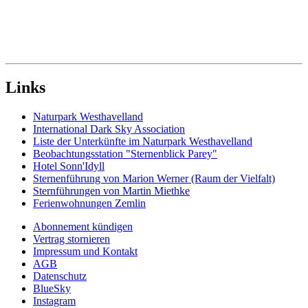
Links
Naturpark Westhavelland
International Dark Sky Association
Liste der Unterkünfte im Naturpark Westhavelland
Beobachtungsstation "Sternenblick Parey"
Hotel Sonn'Idyll
Sternenführung von Marion Werner (Raum der Vielfalt)
Sternführungen von Martin Miethke
Ferienwohnungen Zemlin
Abonnement kündigen
Vertrag stornieren
Impressum und Kontakt
AGB
Datenschutz
BlueSky
Instagram