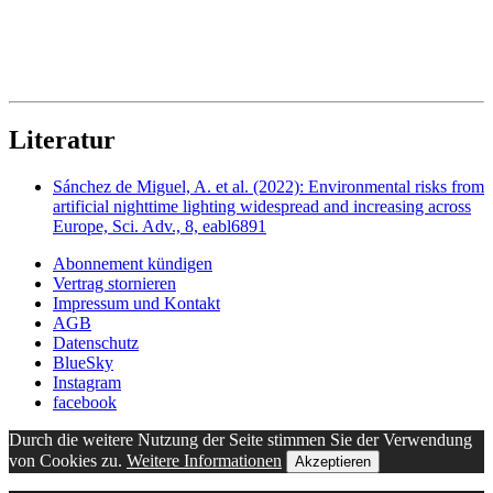
Literatur
Sánchez de Miguel, A. et al. (2022): Environmental risks from
artificial nighttime lighting widespread and increasing across
Europe, Sci. Adv., 8, eabl6891
Abonnement kündigen
Vertrag stornieren
Impressum und Kontakt
AGB
Datenschutz
BlueSky
Instagram
facebook
Durch die weitere Nutzung der Seite stimmen Sie der Verwendung
von Cookies zu.
Weitere Informationen
Akzeptieren