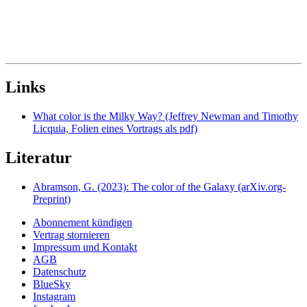
Links
What color is the Milky Way? (Jeffrey Newman and Timothy
Licquia, Folien eines Vortrags als pdf)
Literatur
Abramson, G. (2023): The color of the Galaxy (arXiv.org-
Preprint)
Abonnement kündigen
Vertrag stornieren
Impressum und Kontakt
AGB
Datenschutz
BlueSky
Instagram