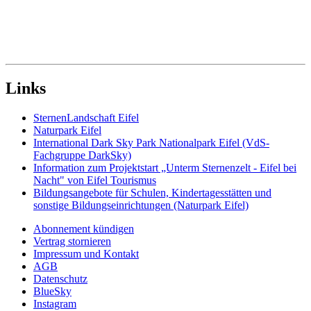
Links
SternenLandschaft Eifel
Naturpark Eifel
International Dark Sky Park Nationalpark Eifel (VdS-
Fachgruppe DarkSky)
Information zum Projektstart „Unterm Sternenzelt - Eifel bei
Nacht" von Eifel Tourismus
Bildungsangebote für Schulen, Kindertagesstätten und
sonstige Bildungseinrichtungen (Naturpark Eifel)
Abonnement kündigen
Vertrag stornieren
Impressum und Kontakt
AGB
Datenschutz
BlueSky
Instagram