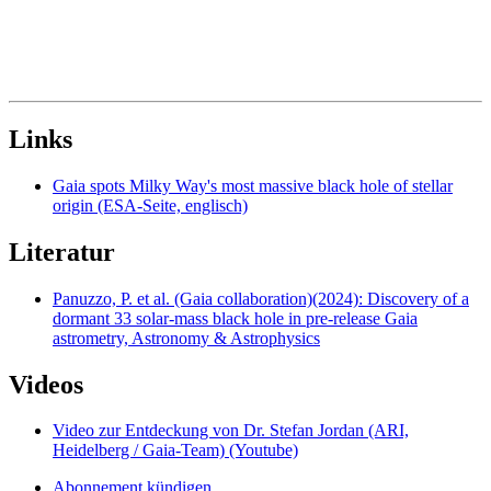
Links
Gaia spots Milky Way's most massive black hole of stellar
origin (ESA-Seite, englisch)
Literatur
Panuzzo, P. et al. (Gaia collaboration)(2024): Discovery of a
dormant 33 solar-mass black hole in pre-release Gaia
astrometry, Astronomy & Astrophysics
Videos
Video zur Entdeckung von Dr. Stefan Jordan (ARI,
Heidelberg / Gaia-Team) (Youtube)
Abonnement kündigen