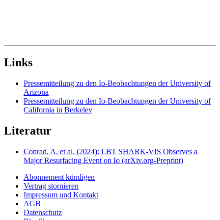
Links
Pressemitteilung zu den Io-Beobachtungen der University of
Arizona
Pressemitteilung zu den Io-Beobachtungen der University of
California in Berkeley
Literatur
Conrad, A. et al. (2024): LBT SHARK-VIS Observes a
Major Resurfacing Event on Io (arXiv.org-Preprint)
Abonnement kündigen
Vertrag stornieren
Impressum und Kontakt
AGB
Datenschutz