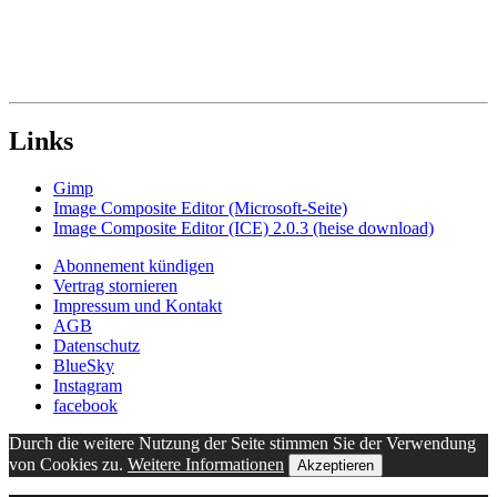
Links
Gimp
Image Composite Editor (Microsoft-Seite)
Image Composite Editor (ICE) 2.0.3 (heise download)
Abonnement kündigen
Vertrag stornieren
Impressum und Kontakt
AGB
Datenschutz
BlueSky
Instagram
facebook
Durch die weitere Nutzung der Seite stimmen Sie der Verwendung
von Cookies zu.
Weitere Informationen
Akzeptieren