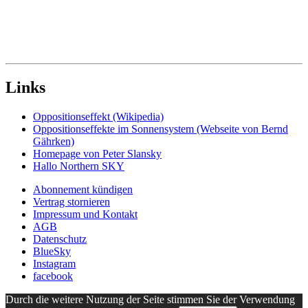
Links
Oppositionseffekt (Wikipedia)
Oppositionseffekte im Sonnensystem (Webseite von Bernd
Gährken)
Homepage von Peter Slansky
Hallo Northern SKY
Abonnement kündigen
Vertrag stornieren
Impressum und Kontakt
AGB
Datenschutz
BlueSky
Instagram
facebook
Durch die weitere Nutzung der Seite stimmen Sie der Verwendung