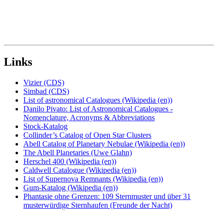
Links
Vizier (CDS)
Simbad (CDS)
List of astronomical Catalogues (Wikipedia (en))
Danilo Pivato: List of Astronomical Catalogues -
Nomenclature, Acronyms & Abbreviations
Stock-Katalog
Collinder’s Catalog of Open Star Clusters
Abell Catalog of Planetary Nebulae (Wikipedia (en))
The Abell Planetaries (Uwe Glahn)
Herschel 400 (Wikipedia (en))
Caldwell Catalogue (Wikipedia (en))
List of Supernova Remnants (Wikipedia (en))
Gum-Katalog (Wikipedia (en))
Phantasie ohne Grenzen: 109 Sternmuster und über 31
musterwürdige Sternhaufen (Freunde der Nacht)