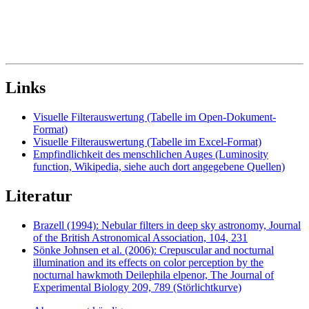
Links
Visuelle Filterauswertung (Tabelle im Open-Dokument-
Format)
Visuelle Filterauswertung (Tabelle im Excel-Format)
Empfindlichkeit des menschlichen Auges (Luminosity
function, Wikipedia, siehe auch dort angegebene Quellen)
Literatur
Brazell (1994): Nebular filters in deep sky astronomy, Journal
of the British Astronomical Association, 104, 231
Sönke Johnsen et al. (2006): Crepuscular and nocturnal
illumination and its effects on color perception by the
nocturnal hawkmoth Deilephila elpenor, The Journal of
Experimental Biology 209, 789 (Störlichtkurve)