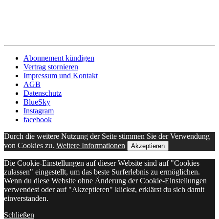
Abonnement kündigen
Vertrag stornieren
Impressum und Kontakt
AGB
Datenschutz
BlueSky
Instagram
facebook
Durch die weitere Nutzung der Seite stimmen Sie der Verwendung
von Cookies zu.
Weitere Informationen
Akzeptieren
Die Cookie-Einstellungen auf dieser Website sind auf "Cookies
zulassen" eingestellt, um das beste Surferlebnis zu ermöglichen.
Wenn du diese Website ohne Änderung der Cookie-Einstellungen
verwendest oder auf "Akzeptieren" klickst, erklärst du sich damit
einverstanden.
Schließen