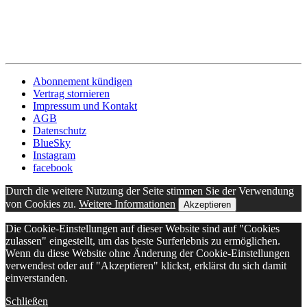
Abonnement kündigen
Vertrag stornieren
Impressum und Kontakt
AGB
Datenschutz
BlueSky
Instagram
facebook
Durch die weitere Nutzung der Seite stimmen Sie der Verwendung
von Cookies zu.
Weitere Informationen
Akzeptieren
Die Cookie-Einstellungen auf dieser Website sind auf "Cookies
zulassen" eingestellt, um das beste Surferlebnis zu ermöglichen.
Wenn du diese Website ohne Änderung der Cookie-Einstellungen
verwendest oder auf "Akzeptieren" klickst, erklärst du sich damit
einverstanden.
Schließen