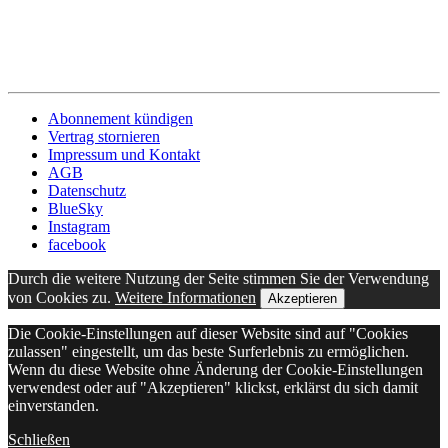
Abonnement kündigen
Vertrag stornieren
Impressum und Kontakt
AGB
Datenschutz
BlueSky
Instagram
facebook
Durch die weitere Nutzung der Seite stimmen Sie der Verwendung
von Cookies zu.
Weitere Informationen
Akzeptieren
Die Cookie-Einstellungen auf dieser Website sind auf "Cookies
zulassen" eingestellt, um das beste Surferlebnis zu ermöglichen.
Wenn du diese Website ohne Änderung der Cookie-Einstellungen
verwendest oder auf "Akzeptieren" klickst, erklärst du sich damit
einverstanden.
Schließen