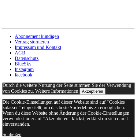
Abonnement kündigen
Vertrag stornieren
Impressum und Kontakt
AGB
Datenschutz
BlueSky
Instagram
facebook
Durch die weitere Nutzung der Seite stimmen Sie der Verwendung
von Cookies zu.
Weitere Informationen
Akzeptieren
Die Cookie-Einstellungen auf dieser Website sind auf "Cookies
zulassen" eingestellt, um das beste Surferlebnis zu ermöglichen.
Wenn du diese Website ohne Änderung der Cookie-Einstellungen
verwendest oder auf "Akzeptieren" klickst, erklärst du sich damit
einverstanden.
Schließen