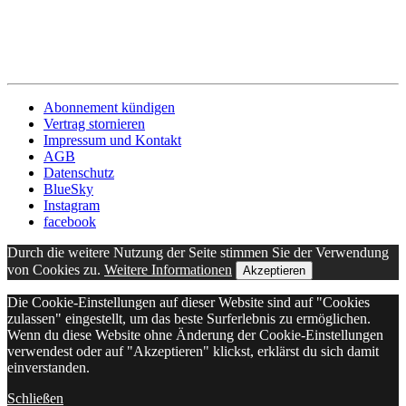
Abonnement kündigen
Vertrag stornieren
Impressum und Kontakt
AGB
Datenschutz
BlueSky
Instagram
facebook
Durch die weitere Nutzung der Seite stimmen Sie der Verwendung
von Cookies zu.
Weitere Informationen
Akzeptieren
Die Cookie-Einstellungen auf dieser Website sind auf "Cookies
zulassen" eingestellt, um das beste Surferlebnis zu ermöglichen.
Wenn du diese Website ohne Änderung der Cookie-Einstellungen
verwendest oder auf "Akzeptieren" klickst, erklärst du sich damit
einverstanden.
Schließen