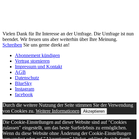
Vielen Dank für Ihr Interesse an der Umfrage. Die Umfrage ist nun
beendet. Wir freuen uns aber weiterhin über Ihre Meinung.
Schreiben
Sie uns gerne direkt an!
Abonnement kündigen
Vertrag stornieren
Impressum und Kontakt
AGB
Datenschutz
BlueSky
Instagram
facebook
Durch die weitere Nutzung der Seite stimmen Sie der Verwendung
von Cookies zu.
Weitere Informationen
Akzeptieren
Die Cookie-Einstellungen auf dieser Website sind auf "Cookies
zulassen" eingestellt, um das beste Surferlebnis zu ermöglichen.
Wenn du diese Website ohne Änderung der Cookie-Einstellungen
verwendest oder auf "Akzeptieren" klickst, erklärst du sich damit