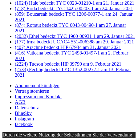
(1024) Hale bedeckt TYC 0023-01210-1 am 21. Januar 2021
(718) Erida bedeckt TYC 1425-00203-1 am 24. Januar 2021
(859) Bouzareah bedeckt TYC 1206-00377-1 am 24. Januar
2021
(874) Rotraut bedeckt TYC 0043-00490-1 am 27. Januar
2021
(2032) Ethel bedeckt TYC 1900-00931-1 am 29. Januar 2021
(177) Irma bedeckt UCAC4 551-006388 am 29. Januar 2021
(407) Arachne bedeckt HIP 67934 am 31. Januar 2021
(416) Vaticana bedeckt TYC 2498-01497-1 am 2. Februar
2021
(2224) Tucson bedeckt HIP 39790 am 9. Februar 2021
(2533) Fechtig bedeckt TYC 1352-00277-1 am 13. Februar
2021
Abonnement kündigen
Vertrag stornieren
Impressum und Kontakt
AGB
Datenschutz
BlueSky
Instagram
facebook
Durch die weitere Nutzung der Seite stimmen Sie der Verwendung