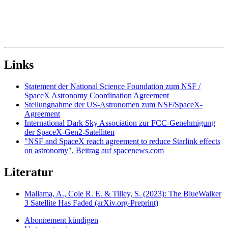
Links
Statement der National Science Foundation zum NSF /
SpaceX Astronomy Coordination Agreement
Stellungnahme der US-Astronomen zum NSF/SpaceX-
Agreement
International Dark Sky Association zur FCC-Genehmigung
der SpaceX-Gen2-Satelliten
"NSF and SpaceX reach agreement to reduce Starlink effects
on astronomy", Beitrag auf spacenews.com
Literatur
Mallama, A., Cole R. E. & Tilley, S. (2023): The BlueWalker
3 Satellite Has Faded (arXiv.org-Preprint)
Abonnement kündigen