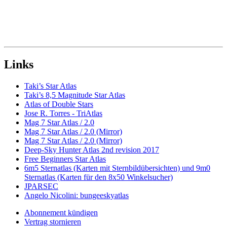
Links
Taki’s Star Atlas
Taki’s 8,5 Magnitude Star Atlas
Atlas of Double Stars
Jose R. Torres - TriAtlas
Mag 7 Star Atlas / 2.0
Mag 7 Star Atlas / 2.0 (Mirror)
Mag 7 Star Atlas / 2.0 (Mirror)
Deep-Sky Hunter Atlas 2nd revision 2017
Free Beginners Star Atlas
6m5 Sternatlas (Karten mit Sternbildübersichten) und 9m0
Sternatlas (Karten für den 8x50 Winkelsucher)
JPARSEC
Angelo Nicolini: bungeeskyatlas
Abonnement kündigen
Vertrag stornieren