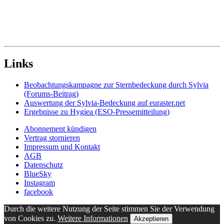
Links
Beobachtungskampagne zur Sternbedeckung durch Sylvia
(Forums-Beitrag)
Auswertung der Sylvia-Bedeckung auf euraster.net
Ergebnisse zu Hygiea (ESO-Pressemitteilung)
Abonnement kündigen
Vertrag stornieren
Impressum und Kontakt
AGB
Datenschutz
BlueSky
Instagram
facebook
Durch die weitere Nutzung der Seite stimmen Sie der Verwendung
von Cookies zu.
Weitere Informationen
Akzeptieren